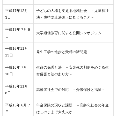
平成17年12月
子どもの人権を支える地域社会 －児童福祉
3日
法・虐待防止法改正に見えること－
平成17年 7月 9
大学通信教育に関する公開シンポジウム
日
平成16年11月
発生工学の進歩と受精の諸問題
13日
平成16年 7月
生命の保護と法 －安楽死の判例をめぐる生
10日
命侵害と法のあり方－
平成15年11月
高齢者社会での対応 －介護保険と福祉－
8日
平成15年 6月 7
年金保険の現状と課題 －高齢化社会の年金
日
はこのままで大丈夫か－