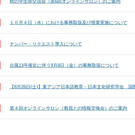
秋の学生間交流会（第6回オンラインサロン）のご案内
１０月４日（水）における事務取扱及び授業実施について
ナンバー・リクエスト導入について
台風13号接近に伴う9月8日（金）の事務取扱について
【8月26日(土)】東アジア日本語教育・日本文化研究学会 
第４回オンラインサロン（教員との情報交換会）のご案内