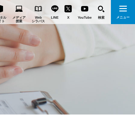
メニュー
タル
メディア
Web
LINE
X
YouTube
検索
イト
授業
シラバス