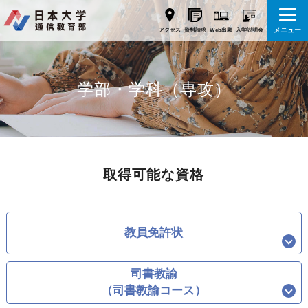
メニュー
Web出願
アクセス
資料請求
入学説明会
学部・学科（専攻）
取得可能な資格
教員免許状
司書教諭
（司書教諭コース）