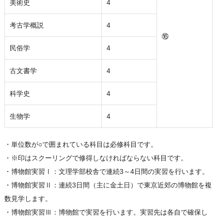
美術史
4
考古学概説
4
⑯
民俗学
4
古文書学
4
科学史
4
生物学
4
・単位数が○で囲まれている科目は必修科目です。
・※印はスクーリングで修得しなければならない科目です。
・博物館実習Ⅰ：文理学部校舎で連続3～4日間の実習を行います。
・博物館実習Ⅱ：連続3日間（主に金土日）で東京近郊の博物館を複
数見学します。
・博物館実習Ⅲ：博物館で実習を行います。実習先は各自で確保し