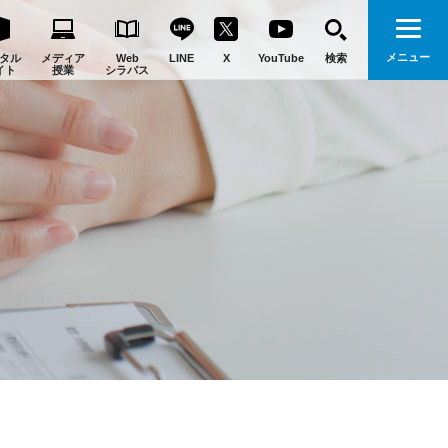
メニュー
タル
メディア
Web
LINE
X
YouTube
検索
イト
授業
シラバス