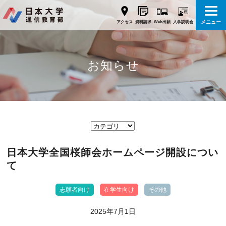
メニュー
Web出願
アクセス
資料請求
入学説明会
お知らせ
日本大学全国桜師会ホームページ開設につい
て
志願者向け
在学生向け
その他
2025年7月1日