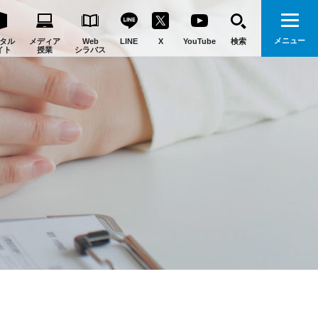
メニュー
タル
メディア
Web
LINE
X
YouTube
検索
イト
授業
シラバス