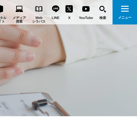
メニュー
タル
メディア
Web
LINE
X
YouTube
検索
イト
授業
シラバス