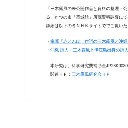
「三木露風の未公開作品と資料の整理・公
る、たつの市「霞城館」所蔵資料調査にて
詳細は以下の各ＮＨＫサイトででご覧いた
・
童謡「赤とんぼ」作詞の三木露風と沖縄
・
沖縄 詩人・三木露風と伊江島出身の詩
本研究は、科学研究費補助金JP23K003
関連ＨＰ：
三木露風研究会ＨＰ