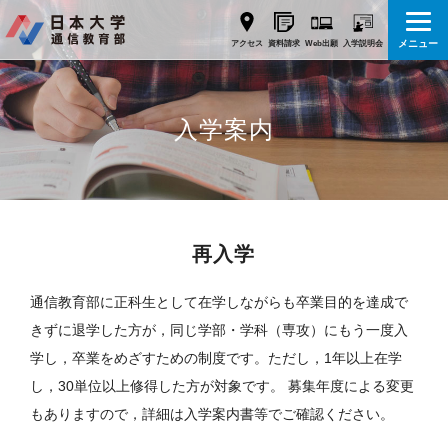
メニュー
Web出願
アクセス
資料請求
入学説明会
入学案内
再入学
通信教育部に正科生として在学しながらも卒業目的を達成で
きずに退学した方が，同じ学部・学科（専攻）にもう一度入
学し，卒業をめざすための制度です。ただし，1年以上在学
し，30単位以上修得した方が対象です。 募集年度による変更
もありますので，詳細は入学案内書等でご確認ください。